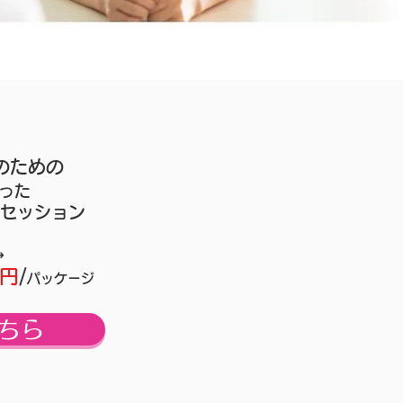
のための
った
セッション
円→
0円
/
パッケージ
ちら