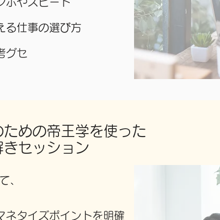
ンポやスピード
える仕事の選び方
考グセ
のための帝王学を使った
解きセッション
て、
やマネタイズポイントを明確