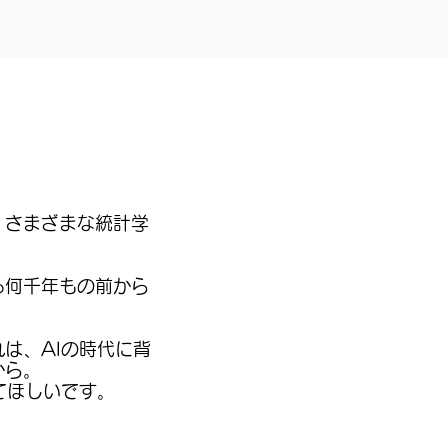
ど、さまざまな統計学
る何千年もの前から
は、AIの時代に背
から。
てほしいです。