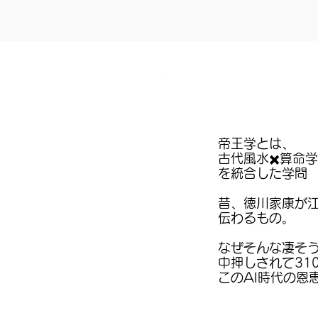
帝王学とは、
古代風水✖️算命学
を統合した学問
昔、徳川家康が
伝わるもの。
なぜそんな凄そう
中押しされて31
​このAI時代の