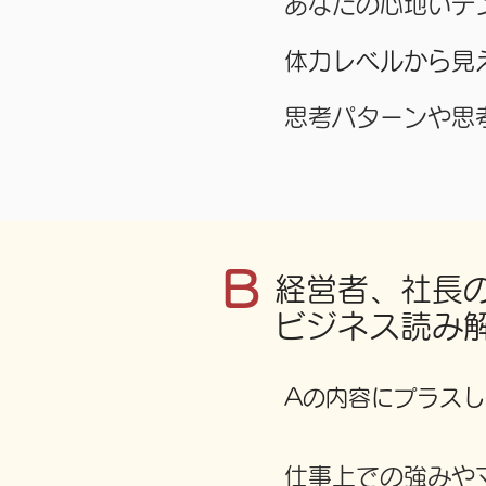
あなたの心地いテ
体力レベルから見
思考パターンや思
B
経営者、社長
ビジネス読み
Aの内容にプラスし
​仕事上での強み