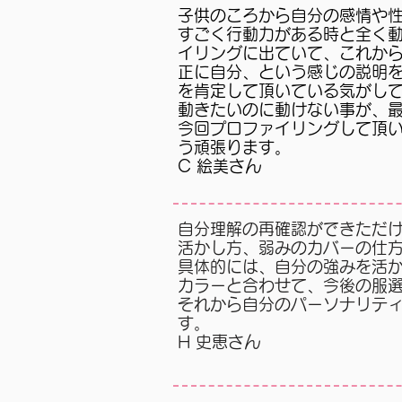
子供のころから自分の感情や
すごく行動力がある時と全く
イリングに出ていて、これか
正に自分、という感じの説明
を肯定して頂いている気がし
動きたいのに動けない事が、
今回プロファイリングして頂
う頑張ります。
C 絵美さん
自分理解の再確認ができただ
活かし方、弱みのカバーの仕
具体的には、自分の強みを活
カラーと合わせて、今後の服
それから自分のパーソナリテ
す。
H 史恵さん