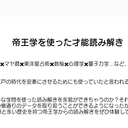
帝王学を使った才能読み解き
✖️マヤ暦✖️東洋星占術✖️数秘✖️心理学✖️量子力学…な
江戸の時代を安泰にさせるためにも使っていたと言われ
な学問を使った読み解きを永易ができちゃうのか？それ
0億通りのデータを取り扱うことができるようになった
恩恵と永い歴史を持つ帝王学からの読み解きをぜひ体験し