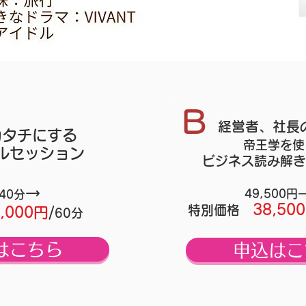
B
経営者、社長
カタチにする
帝王学を使
ルセッション
ビジネス読み解き
→
49,500
/40分
38,50
特別価格
5,000円
/
60分
はこちら
申込はこ