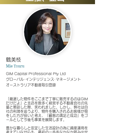
鶴美枝
Mie Tsuru
GIM Capit
al Professional Pty Ltd
グローバル･インテリジェンス･マネージメント
オーストラリア不動産取引登録
「厳選した物件をここまで丁寧に販売するのはGIM
だけだよ」と
支店を数多く経営する不動産会社の先
輩と懇談した際、
笑われました。しかし、弊社は自
社の利潤を追うより、物件を購入されるお客様が得
をした方が良いと考え、「顧客の満足と成功」をゴ
ールとして今後も事業を展開します。
豊かな暮らしと安定した生活設計の為に資産運用を
考えていながらも、最初の一歩をなかなか踏み出せ