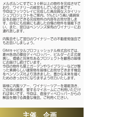
メルボルンにすでに３０軒以上の物件を完成させて
おり、ワイナリーの経営もしている企業です。
今回はフッツクレイに完成した高品質なスタイリッ
シュプロジェクトをご案内。5％という高い賃貸保
証をお届けできる完成物件の内部をお見せ致しま
す。自宅にも投資にも適した自慢の物件を堪能下さ
い。また、翌日はベンソンズ保有のワイナリーにお
連れ致します。
内覧会そして翌日のワイナリーでの不動産勉強会で
もお会いしましょう。
GIMキャピタルプロフェッショナル株式会社では、
豪州各地の優良ディベロッパー、ビルダーと正式提
携し、価値と将来性あるプロジェクトを顧客の皆様
にお届けし続けています。
今回の物件も屋上ガーデンやライブラリーなどが整
った素晴らしい建築物を皆様にお見せできます機会
をベンソンズ社より頂きました。豊かな未来を描く
ためのきっかけになりますよう尽力いたします。
皆様に内覧ツアー、ワイナリーツアーを堪能頂き、
ご自身の資産、愛するマイホームにご利用いただけ
れば幸いです。今回は、直接ディベロッパーからの
解説を聞ける貴重な機会。ご利用ください。
主催、企画