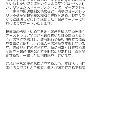
ない方も多いのではないでしょうか?グローバルイ
ンテリジェンスマネージメントでは、マーケット動
向、金利や関連税制の情報など、皆様のオーストラ
リア不動産情報全般の知識と理解を深め、わかりや
すくご説明し安心して成功した不動産オーナーにな
れるようサポートいたします。
投資家の皆様・初めて豪州不動産を購入する皆様へ
オーストラリア全土から
選び抜いた価値ある５００
０戸の物件を紹介し、政府施行や特典他役立つ
情報
を豊富にご紹介し、ご購入者の皆様を支援していま
す。信頼が私共の
財産です。特に日本とは異なる法
制度や不動産慣習などで不明な点があれば、都度説
明する等、一貫した個別対応をしています。
これからも皆様のお役に立てるよう、すばらしい住
まいの提供会社とご家族、個人が満足できる不動産
確保のお手伝いを続けていければ幸いです。